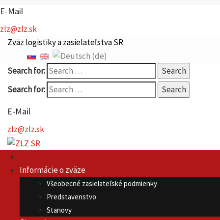
E-Mail
zlz@zlz.sk
Zväz logistiky a zasielateľstva SR
Search for:
Search for:
E-Mail
zlz@zlz.sk
Informácie o zväze
Všeobecné zasielateľské podmienky
Predstavenstvo
Stanovy