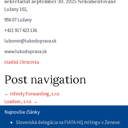
sekretariat
september 30, 2025
Nekomentované
Lužany 102,
956 07 Lužany
+421 917 423 136
lubomir@lukodoprava.sk
www.lukodoprava.sk
riadni členovia
Post navigation
←
Infinity Forwarding, s.r.o.
Loadsec, s.r.o.
→
Najnovšie články
Slovenská delegácia na FIATA HQ mítingu v Ženeve: