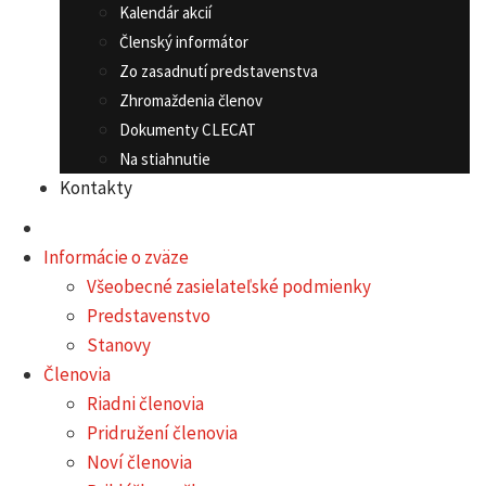
Kalendár akcií
Členský informátor
Zo zasadnutí predstavenstva
Zhromaždenia členov
Dokumenty CLECAT
Na stiahnutie
Kontakty
Informácie o zväze
Všeobecné zasielateľské podmienky
Predstavenstvo
Stanovy
Členovia
Riadni členovia
Pridružení členovia
Noví členovia