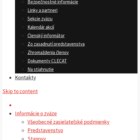
Bezpečnostné informácie
Linky a partneri
Sekcie zväzu
Kalendár akcií
Členský informátor
Zo zasadnutí predstavenstva
Zhromaždenia členov
Dokumenty CLECAT
Na stiahnutie
Kontakty
Skip to content
Informácie o zväze
Všeobecné zasielateľské podmienky
Predstavenstvo
Stanovy