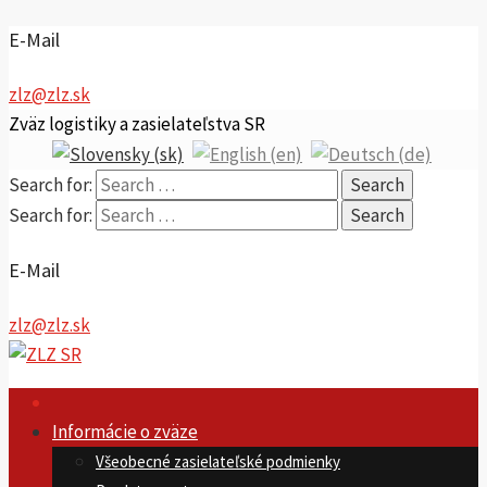
E-Mail
zlz@zlz.sk
Zväz logistiky a zasielateľstva SR
Search for:
Search for:
E-Mail
zlz@zlz.sk
Informácie o zväze
Všeobecné zasielateľské podmienky