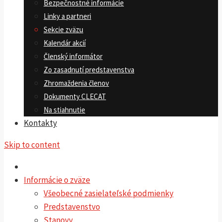
Bezpečnostné informácie
Linky a partneri
Sekcie zväzu
Kalendár akcií
Členský informátor
Zo zasadnutí predstavenstva
Zhromaždenia členov
Dokumenty CLECAT
Na stiahnutie
Kontakty
Skip to content
Informácie o zväze
Všeobecné zasielateľské podmienky
Predstavenstvo
Stanovy