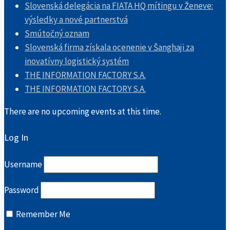
Slovenská delegácia na FIATA HQ mítingu v Ženeve:
výsledky a nové partnerstvá
Smútočný oznam
Slovenská firma získala ocenenie v Šanghaji za
inovatívny logistický systém
THE INFORMATION FACTORY S.A.
THE INFORMATION FACTORY S.A.
There are no upcoming events at this time.
Log In
Username
Password
Remember Me