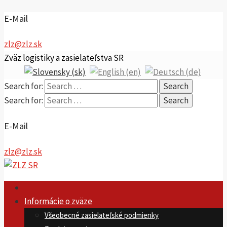
E-Mail
zlz@zlz.sk
Zväz logistiky a zasielateľstva SR
Search for:
Search for:
E-Mail
zlz@zlz.sk
Informácie o zväze
Všeobecné zasielateľské podmienky