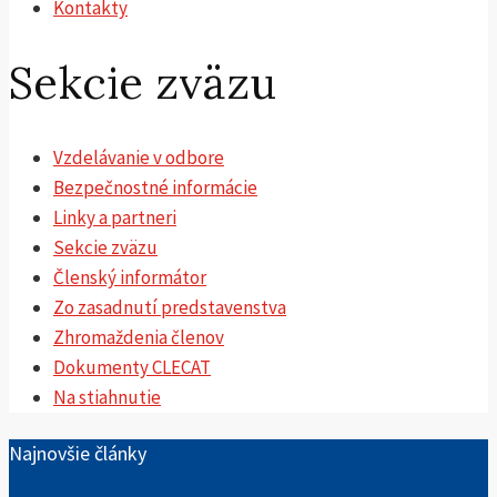
Kontakty
Sekcie zväzu
Vzdelávanie v odbore
Bezpečnostné informácie
Linky a partneri
Sekcie zväzu
Členský informátor
Zo zasadnutí predstavenstva
Zhromaždenia členov
Dokumenty CLECAT
Na stiahnutie
Najnovšie články