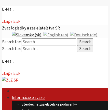
E-Mail
zlz@zlz.sk
Zväz logistiky a zasielateľstva SR
Search for:
Search for:
E-Mail
zlz@zlz.sk
Informácie o zväze
Všeobecné zasielateľské podmienky