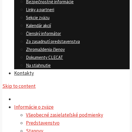
Bezpečnostné informácie
Linky a partneri
Sekcie zväzu
Kalendár akcií
Členský informátor
Zo zasadnutí predstavenstva
Zhromaždenia členov
Dokumenty CLECAT
Na stiahnutie
Kontakty
Skip to content
Informácie o zväze
Všeobecné zasielateľské podmienky
Predstavenstvo
Stanovy