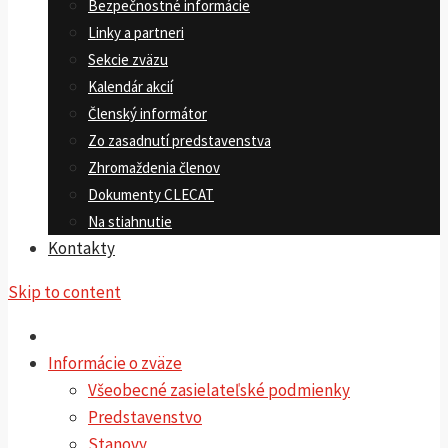
Bezpečnostné informácie
Linky a partneri
Sekcie zväzu
Kalendár akcií
Členský informátor
Zo zasadnutí predstavenstva
Zhromaždenia členov
Dokumenty CLECAT
Na stiahnutie
Kontakty
Skip to content
Informácie o zväze
Všeobecné zasielateľské podmienky
Predstavenstvo
Stanovy