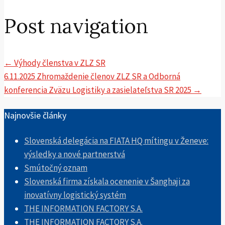
Post navigation
←
Výhody členstva v ZLZ SR
6.11.2025 Zhromaždenie členov ZLZ SR a Odborná
konferencia Zväzu Logistiky a zasielateľstva SR 2025
→
Najnovšie články
Slovenská delegácia na FIATA HQ mítingu v Ženeve:
výsledky a nové partnerstvá
Smútočný oznam
Slovenská firma získala ocenenie v Šanghaji za
inovatívny logistický systém
THE INFORMATION FACTORY S.A.
THE INFORMATION FACTORY S.A.