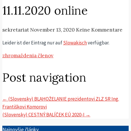
11.11.2020 online
sekretariat
November 13, 2020
Keine Kommentare
Leider ist der Eintrag nur auf
Slowakisch
verfügbar.
zhromaždenia členov
Post navigation
←
(Slovensky) BLAHOŽELANIE prezidentovi ZLZ SR Ing.
Františkovi Komorovi
(Slovensky) CESTNÝ BALÍČEK EÚ 2020-I
→
Najnovšie články