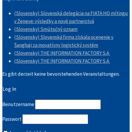
(Slovensky) Slovenská delegácia na FIATA HQ mítingu
v Ženeve: výsledky a nové partnerstvá
(Slovensky) Smútočný oznam
(Slovensky) Slovenská firma získala ocenenie v
Šanghaji za inovatívny logistický systém
(Slovensky) THE INFORMATION FACTORY S.A.
(Slovensky) THE INFORMATION FACTORY S.A.
Es gibt derzeit keine bevorstehenden Veranstaltungen.
Log In
Benutzername
Passwort