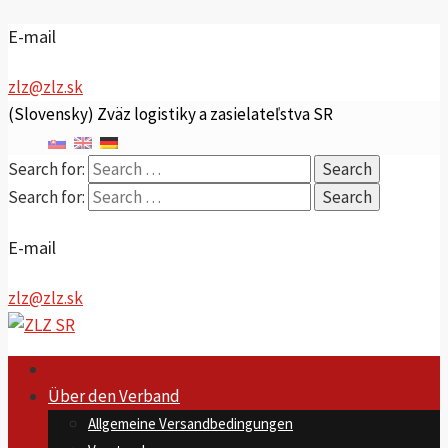
E-mail
zlz@zlz.sk
(Slovensky) Zväz logistiky a zasielateľstva SR
Search for:
Search for:
E-mail
zlz@zlz.sk
Über den Verband
Allgemeine Versandbedingungen