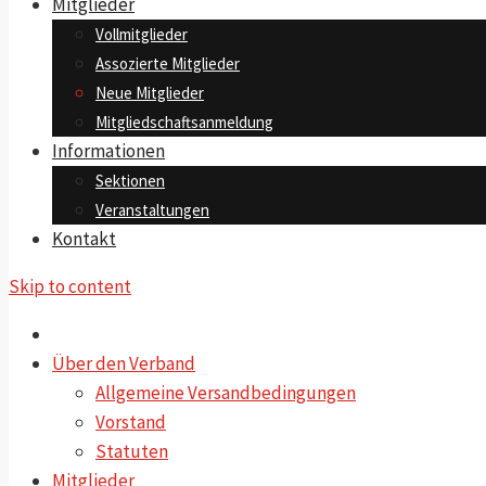
Mitglieder
Vollmitglieder
Assozierte Mitglieder
Neue Mitglieder
Mitgliedschaftsanmeldung
Informationen
Sektionen
Veranstaltungen
Kontakt
Skip to content
Über den Verband
Allgemeine Versandbedingungen
Vorstand
Statuten
Mitglieder