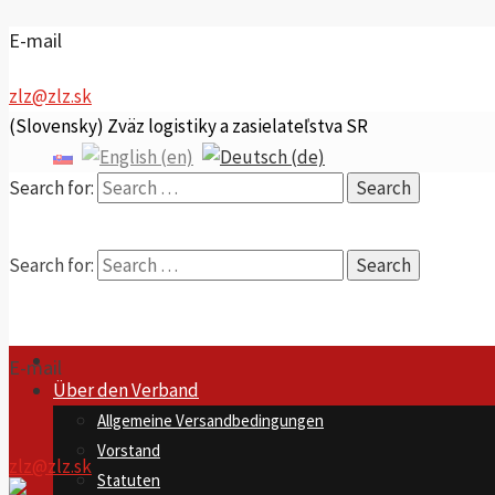
E-mail
zlz@zlz.sk
(Slovensky) Zväz logistiky a zasielateľstva SR
Search for:
Search for:
E-mail
Über den Verband
Allgemeine Versandbedingungen
Vorstand
zlz@zlz.sk
Statuten