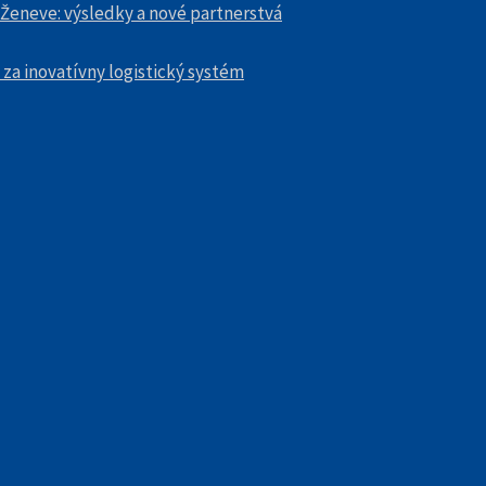
 Ženeve: výsledky a nové partnerstvá
 za inovatívny logistický systém