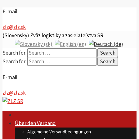
E-mail
zlz@zlz.sk
(Slovensky) Zväz logistiky a zasielateľstva SR
Search for:
Search for:
E-mail
zlz@zlz.sk
Über den Verband
Allgemeine Versandbedingungen