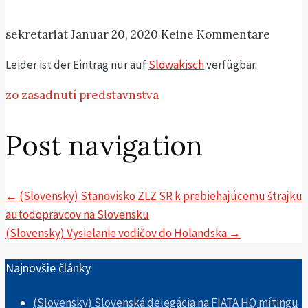
sekretariat
Januar 20, 2020
Keine Kommentare
Leider ist der Eintrag nur auf
Slowakisch
verfügbar.
zo zasadnutí predstavnstva
Post navigation
←
(Slovensky) Stanovisko ZLZ SR k prebiehajúcemu štrajku
autodopravcov na Slovensku
(Slovensky) Vysielanie vodičov do Holandska
→
Najnovšie články
(Slovensky) Slovenská delegácia na FIATA HQ mítingu