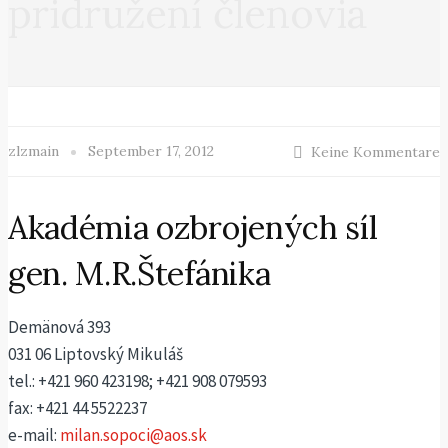
pridružení členovia
zlzmain
September 17, 2012
Keine Kommentare
Akadémia ozbrojených síl
gen. M.R.Štefánika
Demänová 393
031 06 Liptovský Mikuláš
tel.: +421 960 423198; +421 908 079593
fax: +421 44 5522237
e-mail:
milan.sopoci@aos.sk