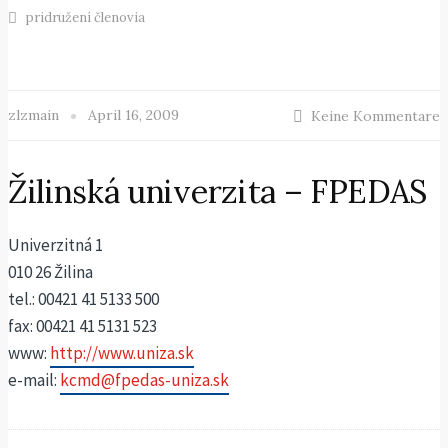
pridružení členovia
zlzmain
April 16, 2009
Keine Kommentare
Žilinská univerzita – FPEDAS
Univerzitná 1
010 26 Žilina
tel.: 00421 41 5133 500
fax: 00421 41 5131 523
www:
http://www.uniza.sk
e-mail:
kcmd@fpedas-uniza.sk