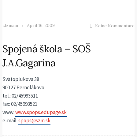
zlzmain
April 16, 2009
Keine Kommentare
Spojená škola – SOŠ
J.A.Gagarina
Svätoplukova 38
900 27 Bernolákovo
tel.: 02/45993511
fax: 02/45993521
www:
www.spops.edupage.sk
e-mail:
spops@szm.sk