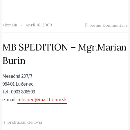
zlzmain
April 16, 2009
Keine Kommentare
MB SPEDITION – Mgr.Marian
Burin
Mesačná 237/7
984 01 Lučenec
tel.: 0903 806503
e-mail:
mbsped@mail.t-com.sk
pridružení členovia