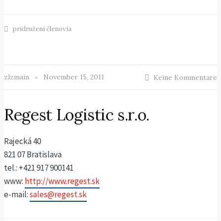
pridružení členovia
zlzmain
November 15, 2011
Keine Kommentare
Regest Logistic s.r.o.
Rajecká 40
821 07 Bratislava
tel.: +421 917 900141
www:
http://www.regest.sk
e-mail:
sales@regest.sk