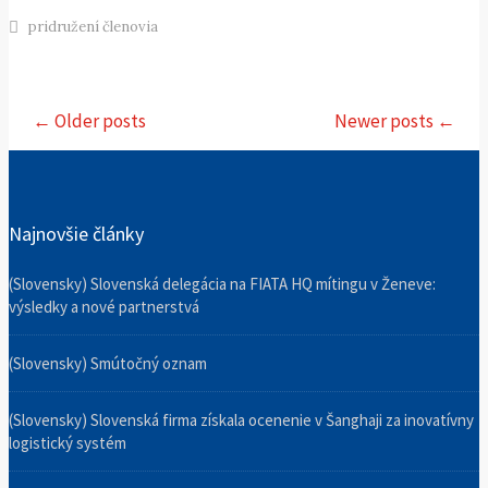
pridružení členovia
Post navigation
← Older posts
Newer posts ←
Najnovšie články
(Slovensky) Slovenská delegácia na FIATA HQ mítingu v Ženeve:
výsledky a nové partnerstvá
(Slovensky) Smútočný oznam
(Slovensky) Slovenská firma získala ocenenie v Šanghaji za inovatívny
logistický systém