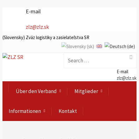
E-mail
zlz@zlz.sk
(Slovensky) Zväz logistiky a zasielateľstva SR
Search for:
E-mail
zlz@zlz.sk
Über den Verband
Mitglieder
Informationen
Kontakt