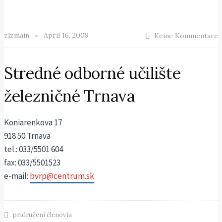
zlzmain
April 16, 2009
Keine Kommentare
Stredné odborné učilište
železničné Trnava
Koniarenkova 17
918 50 Trnava
tel.: 033/5501 604
fax: 033/5501523
e-mail:
bvrp@centrum.sk
pridružení členovia