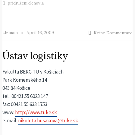
pridružení členovia
zlzmain
April 16, 2009
Keine Kommentare
Ústav logistiky
Fakulta BERG TU v Košiciach
Park Komenského 14
043 84 Košice
tel.: 00421 55 6023 147
fax: 00421 55 633 1753
www:
http://www.tuke.sk
e-mail:
nikoleta.husakova@tuke.sk