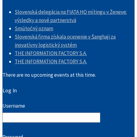
Slovenská delegácia na FIATA HQ mítingu v Ženeve:
výsledky a nové partnerstvá
Smútočný oznam
Slovenská firma získala ocenenie v Šanghaji za
inovatívny logistický systém
THE INFORMATION FACTORY S.A.
THE INFORMATION FACTORY S.A.
There are no upcoming events at this time.
Log In
Username