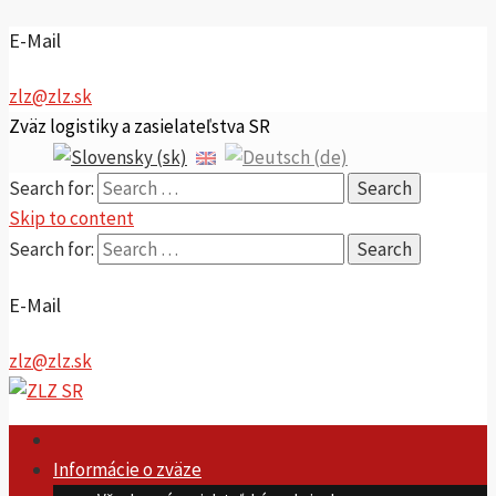
E-Mail
zlz@zlz.sk
Zväz logistiky a zasielateľstva SR
Search for:
Skip to content
Search for:
E-Mail
zlz@zlz.sk
Informácie o zväze