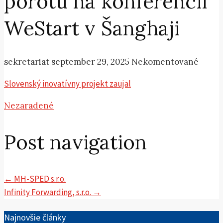
porotu na konferencii
WeStart v Šanghaji
sekretariat
september 29, 2025
Nekomentované
Slovenský inovatívny projekt zaujal
Nezaradené
Post navigation
←
MH-SPED s.r.o.
Infinity Forwarding, s.r.o.
→
Najnovšie články